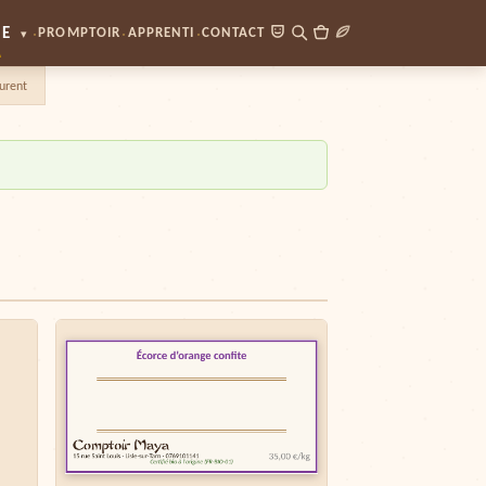
·
·
·
UE
PROMPTOIR
APPRENTI
CONTACT
▾
urent