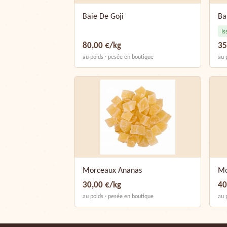
Baie De Goji
Ba
Is
80,00 €/kg
35
au poids · pesée en boutique
au 
Morceaux Ananas
Mo
30,00 €/kg
40
au poids · pesée en boutique
au 