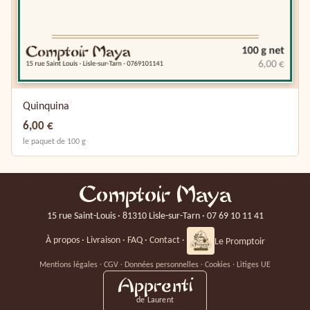
Quinquina
6,00 €
le paquet de 100 g
Comptoir Maya
15 rue Saint-Louis · 81310 Lisle-sur-Tarn · 07 69 10 11 41
À propos
·
Livraison
·
FAQ
·
Contact
·
Le Promptoir
Mentions légales
·
CGV
·
Données personnelles
·
Cookies
·
Litiges UE
Apprenti
de Laurent